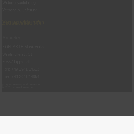
Widerrufsbelehrung
Versand & Lieferung
Vertrag widerrufen
Anbieter
KONTAKTE Musikverlag
Windmüllerstr. 31
59557 Lippstadt
Fon: +49 2941/14513
Fon: +49 2941/14654
programmierung und realisation
© 2026:
ms-software.de