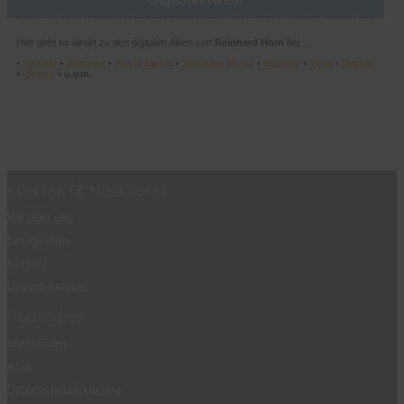
Hier geht es direkt zu den digitalen Alben von
Reinhard Horn
bei …
•
Spotify
•
Amazon
•
Apple Music
•
YouTube Music
•
Napster
•
Tidal
•
Deezer
•
Qobuz
• u.v.m.
KONTAKTE Musikverlag
Wir über uns
Neuigkeiten
Kontakt
Unsere Autoren
Rechtliches
Impressum
AGB
Datenschutzerklärung