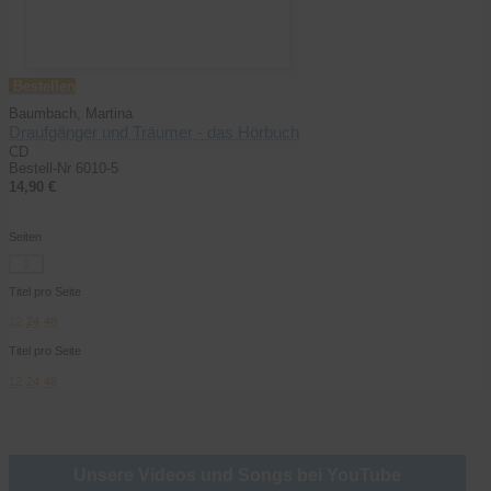
Bestellen
Baumbach, Martina
Draufgänger und Träumer - das Hörbuch
CD
Bestell-Nr 6010-5
14,90 €
Seiten
1
Titel pro Seite
12
24
48
Titel pro Seite
12
24
48
Unsere Videos und Songs bei YouTube