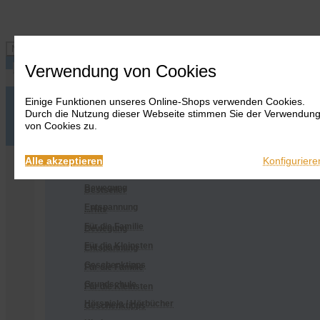
Navigation ein-/ausblenden
Verwendung von Cookies
Einige Funktionen unseres Online-Shops verwenden Cookies.
Anmelden
Onlineshop
Durch die Nutzung dieser Webseite stimmen Sie der Verwendun
Warenkorb
Alles
von Cookies zu.
anzeigen
Merkliste
Anmelden
Warenkorb
Merkliste
Kontakt
Kontakt
Bestseller
Onlineshop
Alle akzeptieren
Konfiguriere
...Hits
Alles anzeigen
Bewegung
Bestseller
Entspannung
...Hits
Für die Familie
Bewegung
Für die Kleinsten
Entspannung
Geschenktipps
Für die Familie
Grundschule
Für die Kleinsten
Hörspiele / Hörbücher
Geschenktipps