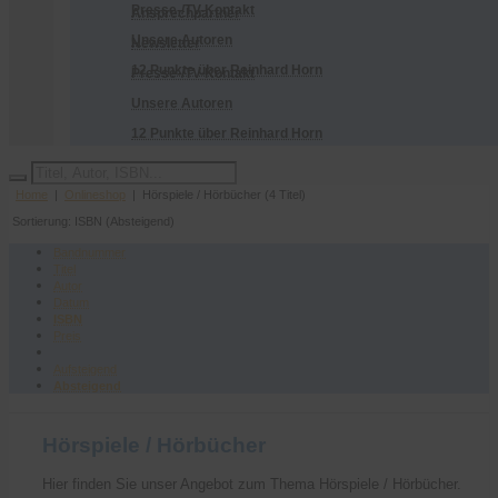
Presse-/TV-Kontakt
Ansprechpartner
Unsere Autoren
Newsletter
12 Punkte über Reinhard Horn
Presse-/TV-Kontakt
Unsere Autoren
12 Punkte über Reinhard Horn
Home
|
Onlineshop
| Hörspiele / Hörbücher (4 Titel)
Sortierung: ISBN (Absteigend)
Bandnummer
Titel
Autor
Datum
ISBN
Preis
Aufsteigend
Absteigend
Hörspiele / Hörbücher
Hier finden Sie unser Angebot zum Thema Hörspiele / Hörbücher.