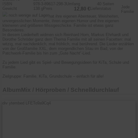
ISBN
978-3-89617-298-3
Umfang
40 Seiten
Jede
Gewicht
138 g
Preis
12,80 €
Lieferstatus
Familie
noch wenige auf Lager
hat ihre eigenen Abenteuer, Weisheiten,
unvergesslichen Momente, ihren eigenen Humor und ihre eigenen
kleineren und größeren Missgeschicke. Familie ist etwas ganz
Besonderes.
In diesem Liederheft widmen sich Reinhard Horn, Markus Ehrhardt und
Dorothe Schröder ganz dem Thema Familie mit all seinen Facetten: mal
witzig, mal nachdenklich, mal fröhlich, mal berührend. Die Lieder erzählen
von der Großfamilie XXL, dem morgendlichen Stau im Bad, von der
Patchwork-Familie bis hin zum „Gute Nacht“-Lied.
Zu jedem Lied gibt es Spiel- und Bewegungsideen für KiTa, Schule und
Familie.
Zielgruppe: Familie, KiTa, Grundschule – einfach für alle!
AlbumMix / Hörproben / Schnelldurchlauf
div ytembed LFETo9a9Cq4