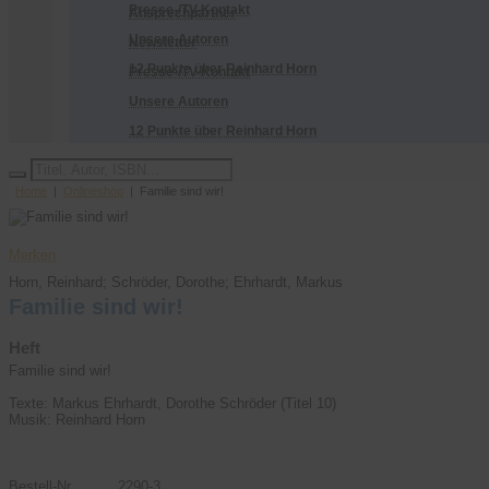
Presse-/TV-Kontakt
Ansprechpartner
Unsere Autoren
Newsletter
12 Punkte über Reinhard Horn
Presse-/TV-Kontakt
Unsere Autoren
12 Punkte über Reinhard Horn
Home
|
Onlineshop
| Familie sind wir!
Bestellen
Merken
Horn, Reinhard; Schröder, Dorothe; Ehrhardt, Markus
Familie sind wir!
Heft
Familie sind wir!
Texte: Markus Ehrhardt, Dorothe Schröder (Titel 10)
Musik: Reinhard Horn
Bestell-Nr
2290-3