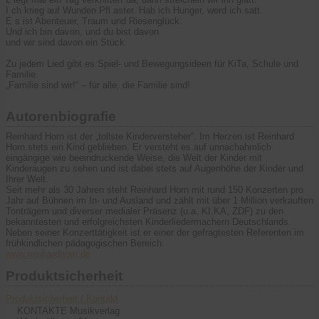
I ch krieg auf Wunden Pfl aster. Hab ich Hunger, werd ich satt.
E s ist Abenteuer, Traum und Riesenglück.
Und ich bin davon, und du bist davon
und wir sind davon ein Stück.
Zu jedem Lied gibt es Spiel- und Bewegungsideen für KiTa, Schule und
Familie.
„Familie sind wir!“ – für alle, die Familie sind!
Autorenbiografie
Reinhard Horn ist der „tollste Kinderversteher“. Im Herzen ist Reinhard
Horn stets ein Kind geblieben. Er versteht es auf unnachahmlich
eingängige wie beeindruckende Weise, die Welt der Kinder mit
Kinderaugen zu sehen und ist dabei stets auf Augenhöhe der Kinder und
Ihrer Welt.
Seit mehr als 30 Jahren steht Reinhard Horn mit rund 150 Konzerten pro
Jahr auf Bühnen im In- und Ausland und zählt mit über 1 Million verkauften
Tonträgern und diverser medialer Präsenz (u.a. KI.KA, ZDF) zu den
bekanntesten und erfolgreichsten Kinderliedermachern Deutschlands.
Neben seiner Konzerttätigkeit ist er einer der gefragtesten Referenten im
frühkindlichen pädagogischen Bereich.
www.reinhardhorn.de
Produktsicherheit
Produktsicherheit / Kontakt
KONTAKTE Musikverlag