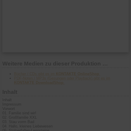
Weitere Medien zu dieser Produktion …
Bücher / CDs gibt es im
KONTAKTE OnlineShop
.
PDF-Noten / MP3s (Gesungen oder Playback) gibt es im
KONTAKTE DownloadShop
.
Inhalt
Inhalt
Impressum
Vorwort
01. Familie sind wir!
02. Großfamilie XXL
03. Stau vorm Bad
04. Hallo, kleines Liebewesen
05. Stolperfallen-Legosteine