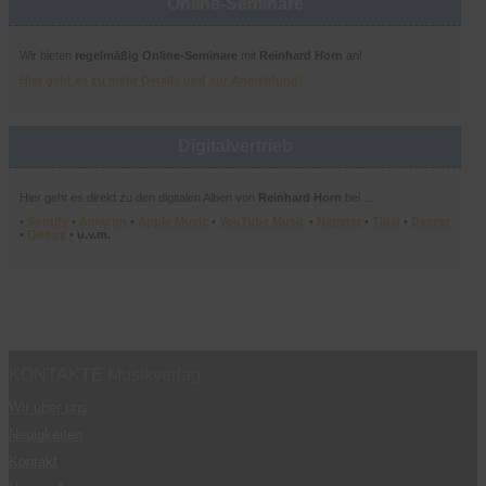
Online-Seminare
Wir bieten
regelmäßig Online-Seminare
mit
Reinhard Horn
an!
Hier geht es zu mehr Details und zur Anmeldung!
Digitalvertrieb
Hier geht es direkt zu den digitalen Alben von
Reinhard Horn
bei …
•
Spotify
•
Amazon
•
Apple Music
•
YouTube Music
•
Napster
•
Tidal
•
Deezer
•
Qobuz
• u.v.m.
KONTAKTE Musikverlag
Wir über uns
Neuigkeiten
Kontakt