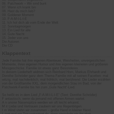
06. Patchwork – Wir sind bunt
07. Wenn ich krank bin
08. Hast du mich lieb?
09. Goldener Moment
10. F-A-M-I-L-I-E
11. Ich hol dich ab vom Ende der Welt
12. Sonntagmorgen
13. Ein Lied für alle
14. Gute Nacht
15. Jeder von uns
Die Autoren
Die CD
Klappentext
Jede Familie hat ihre eigenen Abenteuer, Weisheiten, unvergesslichen
Momente, ihren eigenen Humor und ihre eigenen kleineren und größeren
Missgeschicke. Familie ist etwas ganz Besonderes.
In diesem Liederheft widmen sich Reinhard Horn, Markus Ehrhardt und
Dorothe Schröder ganz dem Thema Familie mit all seinen Facetten: mal
witzig, mal nachdenklich, mal fröhlich, mal berührend. Die Lieder erzählen
von der Großfamilie XXL, dem morgendlichen Stau im Bad, von der
Patchwork-Familie bis hin zum „Gute Nacht“-Lied.
So heißt es in dem Lied „F-A-M-I-L-I-E“ (Text: Dorothe Schröder)
F antastisch, wenn da jemand mit offenen Armen wartet.
A n unsrer Nasenspitze werden wir oft leicht erkannt.
M it Liebe und Vertrauen zaubern wir uns Regenbögen.
I m Wind stehn wir zusammen – große Hand in kleiner Hand.
L iegt mal ein Tag verknittert da, dann streicheln wir ihn glatt.