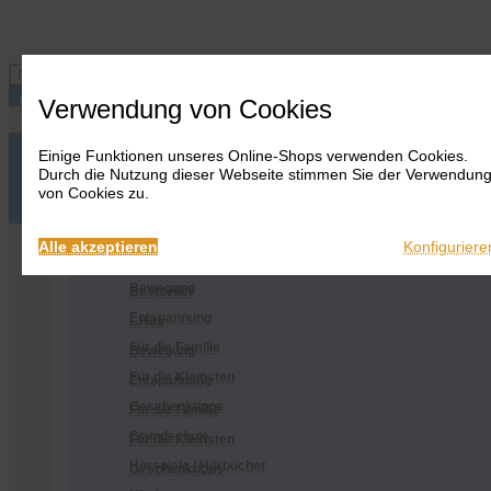
Navigation ein-/ausblenden
Verwendung von Cookies
Einige Funktionen unseres Online-Shops verwenden Cookies.
Anmelden
Onlineshop
Durch die Nutzung dieser Webseite stimmen Sie der Verwendun
Warenkorb
Alles
von Cookies zu.
anzeigen
Merkliste
Anmelden
Warenkorb
Merkliste
Kontakt
Kontakt
Bestseller
Onlineshop
Alle akzeptieren
Konfiguriere
...Hits
Alles anzeigen
Bewegung
Bestseller
Entspannung
...Hits
Für die Familie
Bewegung
Für die Kleinsten
Entspannung
Geschenktipps
Für die Familie
Grundschule
Für die Kleinsten
Hörspiele / Hörbücher
Geschenktipps