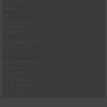
Rechtliches
Impressum
AGB
Datenschutzerklärung
Widerrufsbelehrung
Versand & Lieferung
Vertrag widerrufen
Anbieter
KONTAKTE Musikverlag
Windmüllerstr. 31
59557 Lippstadt
Fon: +49 2941/14513
Fon: +49 2941/14654
programmierung und realisation
© 2026:
ms-software.de