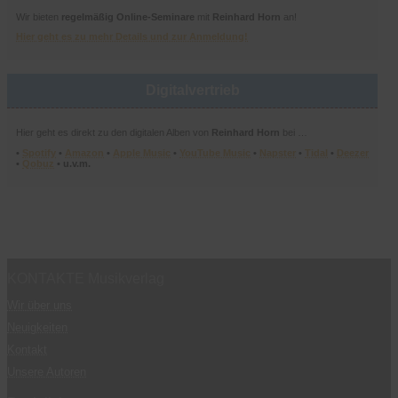
Wir bieten
regelmäßig Online-Seminare
mit
Reinhard Horn
an!
Hier geht es zu mehr Details und zur Anmeldung!
Digitalvertrieb
Hier geht es direkt zu den digitalen Alben von
Reinhard Horn
bei …
•
Spotify
•
Amazon
•
Apple Music
•
YouTube Music
•
Napster
•
Tidal
•
Deezer
•
Qobuz
• u.v.m.
KONTAKTE Musikverlag
Wir über uns
Neuigkeiten
Kontakt
Unsere Autoren