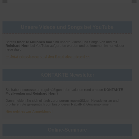
Unsere Videos und Songs bei YouTube
Bereits
über 18 Millionen mal
sind unsere Videos und Songs von und mit
Reinhard Horn
bei YouTube aufgerufen worden und es kommen immer wieder
neue dazu:
>> Jetzt reinschauen und den Kanal abonnieren! <<
KONTAKTE Newsletter
Sie haben Interesse an regelmäßigen Informationen rund um den
KONTAKTE
Musikverlag
und
Reinhard Horn
?
Dann melden Sie sich einfach zu unserem regelmäßigen Newsletter an und
profitieren Sie gelegentlich von besonderen Rabatt- & Gewinnaktionen.
Hier geht es zur Anmeldung!
Online-Seminare