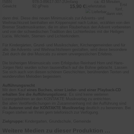
ISBN
978-3-89617-307-2
Umfang
ca. 43 Minuten
Erst
Gewicht
92 g
Preis
15,90 €
Lieferstatus
fünf,
Lieferbar
dann vier,
dann drei. Diese drei neuen Minimusicals zur Advents- und
Weihnachtszeit beinhalten ein Krippenspiel nach Lukas, erzählen von den
Bremer Stadtmusikanten, die im alten Räuberhaus den Advent vorbereiten
und von der schwedischen Tradition des Lichterfestes mit der Heiligen
Lucia, Wichteln, Sternen- und Lichterkindern.
Für Kindergärten, Grund- und Musikschulen, Kirchengemeinden und für
alle, die Advents- und Weihnachtsfeiern gestalten, wird diese besondere
Zeit durch die drei Musicals zu einem unvergesslichen Erlebnis.
Die bisherigen Minimusicals vom Erfolgsduo Reinhard Horn und Hans-
Jürgen Netz wurden schon tausendfach auf die Bühne gebracht. Lassen
Sie sich auch von diesen schönen Geschichten, berührenden Texten und
wundervollen Melodien begeistern.
Aufführungsrecht
Mit dem Kauf
eines Buches, einer Lieder- und einer Playback-CD
erhalten Sie die Aufführungslizenz
. Es sind keine weiteren
Lizenzgebühren an den KONTAKTE Musikverlag zu entrichten.
Bei allen Veröffentlichungen im Zusammenhang mit der Aufführung sind
die
Autoren und der KONTAKTE Musikverlag
deutlich zu benennen. Bei
Fragen stehen wir Ihnen gern telefonisch zur Verfügung.
Zielgruppe:
Kindergarten, Grundschule, Gemeinde
Weitere Medien zu dieser Produktion …