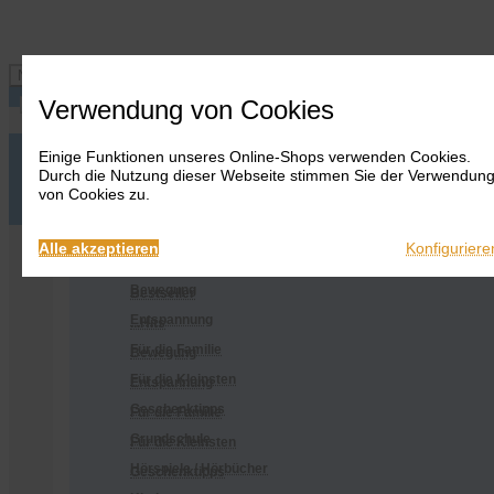
Navigation ein-/ausblenden
Verwendung von Cookies
Einige Funktionen unseres Online-Shops verwenden Cookies.
Anmelden
Onlineshop
Durch die Nutzung dieser Webseite stimmen Sie der Verwendun
Warenkorb
Alles
von Cookies zu.
anzeigen
Merkliste
Anmelden
Warenkorb
Merkliste
Kontakt
Kontakt
Bestseller
Onlineshop
Alle akzeptieren
Konfiguriere
...Hits
Alles anzeigen
Bewegung
Bestseller
Entspannung
...Hits
Für die Familie
Bewegung
Für die Kleinsten
Entspannung
Geschenktipps
Für die Familie
Grundschule
Für die Kleinsten
Hörspiele / Hörbücher
Geschenktipps