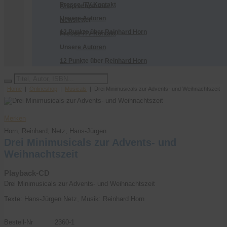
Presse-/TV-Kontakt
Ansprechpartner
Unsere Autoren
Newsletter
12 Punkte über Reinhard Horn
Presse-/TV-Kontakt
Unsere Autoren
12 Punkte über Reinhard Horn
Home
|
Onlineshop
|
Musicals
| Drei Minimusicals zur Advents- und Weihnachtszeit
Bestellen
Merken
Horn, Reinhard; Netz, Hans-Jürgen
Drei Minimusicals zur Advents- und
Weihnachtszeit
Playback-CD
Drei Minimusicals zur Advents- und Weihnachtszeit
Texte: Hans-Jürgen Netz, Musik: Reinhard Horn
Bestell-Nr
2360-1