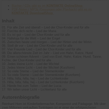
Bücher / CDs gibt es im
KONTAKTE OnlineShop
.
PDF-Noten / MP3s (Gesungen oder Playback) gibt es im
KONTAKTE DownloadShop
.
Inhalt
01. Für alle Zeit und überall – Lied der Chor-Kinder und für alle
02. Fürchte dich nicht – Lied der Maria
03. Es ist gut – Lied der Chor-Kinder und für alle
04. Halleluja für die Welt – Lied der Engel
05. Zwischen heute und morgen – Lied der Hirten und der Wirtin
06. Stell dir vor – Lied der Chor-Kinder und für alle
07. Vier Freunde Lied – Lied der Chor-Kinder und für alle
08. Die allerschönste Zeit im Jahr – Lied von Hahn, Katze, Hund
09. Einen schönen Advent – Lied von Esel, Hahn, Katze, Hund, Tanne,
Fichte, der Chor-Kinder und für alle
10. Jedes kleine Licht – Lied der Wichtel
11. Jedes kleine Licht – Lied der Wichtel (Kurzform)
12. So viele Sterne – Lied der Sternenkinder
13. So viele Sterne – Lied der Sternenkinder (Kurzform)
14. Hilla, hilla, hilla, hej – Lied der Lichterkinder
15. Hilla, hilla, hilla, hej – Lied der Lichterkinder (Kurzform)
16. Hände frei zum Teilen – Lied der Lucia
17. Wir teilen unser Licht – Lichtertanz für alle
Autorenbiografie
Reinhard Horn ist Kinderliedermacher, Komponist und Pädagoge. Mit über
zwei Millionen verkauften Tonträgern ist er einer der erfolgreichsten