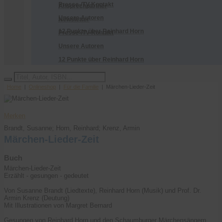
Presse-/TV-Kontakt
Ansprechpartner
Unsere Autoren
Newsletter
12 Punkte über Reinhard Horn
Presse-/TV-Kontakt
Unsere Autoren
12 Punkte über Reinhard Horn
Home
|
Onlineshop
|
Für die Familie
| Märchen-Lieder-Zeit
Bestellen
Merken
Brandt, Susanne; Horn, Reinhard; Krenz, Armin
Märchen-Lieder-Zeit
Buch
Märchen-Lieder-Zeit
Erzählt - gesungen - gedeutet
Von Susanne Brandt (Liedtexte), Reinhard Horn (Musik) und Prof. Dr.
Armin Krenz (Deutung)
Mit Illustrationen von Margret Bernard
Gesungen von Reinhard Horn und den Schaumburger Märchensängern