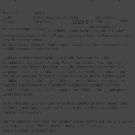
Bestell-Nr
2440-3
ISBN
978-3-89617-318-8
Umfang
128 Seiten
"Gute,
Gewicht
394 g
Preis
19,80 €
Lieferstatus
werteorientierte
noch wenige auf Lager
Geschichten sind Seelenproviant für Kinder" -
diesem Gedanken von Armin Krenz folgt dieses Märchen-Lieder-Buch auf
ganz besondere Weise.
17 Märchen der Gebrüder Grimm und internationale Märchen werden hier
erzählt, gesungen und gedeutet.
In einem einführenden Kapitel geht Armin Krenz auf die in der
Öffentlichkeit weithin unbekannte "Magie der Märchen" ein. Ihm liegt
besonders am Herzen, Märchen nicht als "veralterte Geschichten aus
vergangenen Zeiten" zu erklären, sondern als einen bereichernden, immer
noch hoch aktuellen Schatz zu verstehen, den es immer wieder neu zu
erzählen und zu verstehen gilt. Dabei gibt er ausführliche Hinweise, wie
Märchen entwicklungspsychologisch und persönlichkeitsbildend zu
verstehen sind und welche Aussagekraft die Märchen für ein gelingendes
Leben beinhalten.
Susanne Brandt gibt den Märchen in ihren Liedtexten einen neuen Klang
und findet eine Sprache, die den Anliegen und den tiefen Schichten der
Märchen Raum geben.
Die Melodien von Reinhard Horn greifen diesen Schatz auf - es sind wahre
Liederschätze, die erfahren lassen, dass auch "Gute Lieder
Seelenproviant für Kinder" sind.