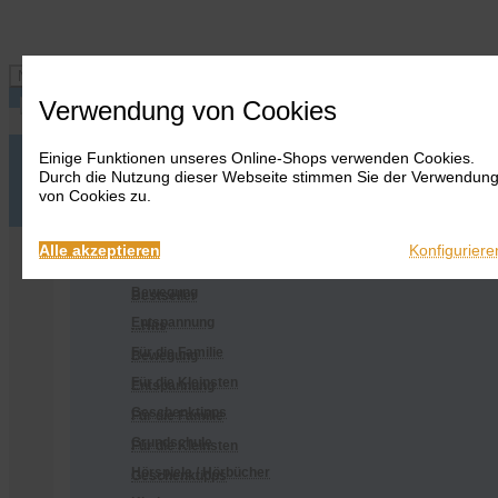
Navigation ein-/ausblenden
Verwendung von Cookies
Einige Funktionen unseres Online-Shops verwenden Cookies.
Anmelden
Onlineshop
Durch die Nutzung dieser Webseite stimmen Sie der Verwendun
Warenkorb
Alles
von Cookies zu.
anzeigen
Merkliste
Anmelden
Warenkorb
Merkliste
Kontakt
Kontakt
Bestseller
Onlineshop
Alle akzeptieren
Konfiguriere
...Hits
Alles anzeigen
Bewegung
Bestseller
Entspannung
...Hits
Für die Familie
Bewegung
Für die Kleinsten
Entspannung
Geschenktipps
Für die Familie
Grundschule
Für die Kleinsten
Hörspiele / Hörbücher
Geschenktipps