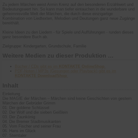
Zu jedem Märchen weist Armin Krenz auf den besonderen Erzählwert und
Bedeutungswert hin. So kann man tiefer eintauchen in die wunderbare und
geheimnisvolle Welt der Märchen, die durch diese einzigartige
Kombination von Liedtexten, Melodien und Deutungen ganz neue Zugänge
bereithält.
Kleine Ideen zu den Liedern - für Spiele und Aufführungen - runden dieses
ganz besondere Buch ab.
Zielgruppe: Kindergarten, Grundschule, Familie
Weitere Medien zu dieser Produktion …
Bücher / CDs gibt es im
KONTAKTE OnlineShop
.
PDF-Noten / MP3s (Gesungen oder Playback) gibt es im
KONTAKTE DownloadShop
.
Inhalt
Einleitung
Die MAGIE der Märchen – Märchen sind keine Geschichten von gestern
Märchen der Gebrüder Grimm
01. Der goldene Schlüssel
02. Der Wolf und die sieben Geißlein
03. Der Zaunkönig
04. Die Bremer Stadtmusikanten
05. Vom Fischer und seiner Frau
06. Hans im Glück
07. Sterntaler