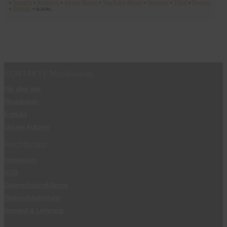
•
Spotify
•
Amazon
•
Apple Music
•
YouTube Music
•
Napster
•
Tidal
•
Deezer
•
Qobuz
• u.v.m.
KONTAKTE Musikverlag
Wir über uns
Neuigkeiten
Kontakt
Unsere Autoren
Rechtliches
Impressum
AGB
Datenschutzerklärung
Widerrufsbelehrung
Versand & Lieferung