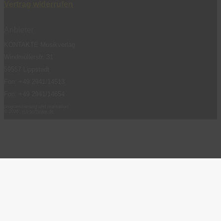
Vertrag widerrufen
Anbieter
KONTAKTE Musikverlag
Windmüllerstr. 31
59557 Lippstadt
Fon: +49 2941/14513
Fon: +49 2941/14654
programmierung und realisation
© 2026:
ms-software.de