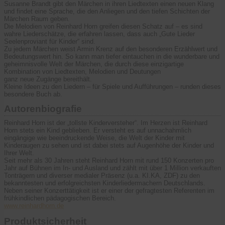
Susanne Brandt gibt den Märchen in ihren Liedtexten einen neuen Klang
und findet eine Sprache, die den Anliegen und den tiefen Schichten der
Märchen Raum geben.
Die Melodien von Reinhard Horn greifen diesen Schatz auf – es sind
wahre Liederschätze, die erfahren lassen, dass auch „Gute Lieder
Seelenproviant für Kinder“ sind.
Zu jedem Märchen weist Armin Krenz auf den besonderen Erzählwert und
Bedeutungswert hin. So kann man tiefer eintauchen in die wunderbare und
geheimnisvolle Welt der Märchen, die durch diese einzigartige
Kombination von Liedtexten, Melodien und Deutungen
ganz neue Zugänge bereithält.
Kleine Ideen zu den Liedern – für Spiele und Aufführungen – runden dieses
besondere Buch ab.
Autorenbiografie
Reinhard Horn ist der „tollste Kinderversteher“. Im Herzen ist Reinhard
Horn stets ein Kind geblieben. Er versteht es auf unnachahmlich
eingängige wie beeindruckende Weise, die Welt der Kinder mit
Kinderaugen zu sehen und ist dabei stets auf Augenhöhe der Kinder und
Ihrer Welt.
Seit mehr als 30 Jahren steht Reinhard Horn mit rund 150 Konzerten pro
Jahr auf Bühnen im In- und Ausland und zählt mit über 1 Million verkauften
Tonträgern und diverser medialer Präsenz (u.a. KI.KA, ZDF) zu den
bekanntesten und erfolgreichsten Kinderliedermachern Deutschlands.
Neben seiner Konzerttätigkeit ist er einer der gefragtesten Referenten im
frühkindlichen pädagogischen Bereich.
www.reinhardhorn.de
Produktsicherheit