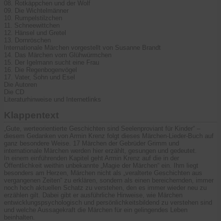
08. Rotkäppchen und der Wolf
09. Die Wichtelmänner
10. Rumpelstilzchen
11. Schneewittchen
12. Hänsel und Gretel
13. Dornröschen
Internationale Märchen vorgestellt von Susanne Brandt
14. Das Märchen vom Glühwürmchen
15. Der Igelmann sucht eine Frau
16. Die Regenbogenvögel
17. Vater, Sohn und Esel
Die Autoren
Die CD
Literaturhinweise und Internetlinks
Klappentext
„Gute, werteorientierte Geschichten sind Seelenproviant für Kinder“ –
diesem Gedanken von Armin Krenz folgt dieses Märchen-Lieder-Buch auf
ganz besondere Weise. 17 Märchen der Gebrüder Grimm und
internationale Märchen werden hier erzählt, gesungen und gedeutet.
In einem einführenden Kapitel geht Armin Krenz auf die in der
Öffentlichkeit weithin unbekannte „Magie der Märchen“ ein. Ihm liegt
besonders am Herzen, Märchen nicht als „veralterte Geschichten aus
vergangenen Zeiten“ zu erklären, sondern als einen bereichernden, immer
noch hoch aktuellen Schatz zu verstehen, den es immer wieder neu zu
erzählen gilt. Dabei gibt er ausführliche Hinweise, wie Märchen
entwicklungspsychologisch und persönlichkeitsbildend zu verstehen sind
und welche Aussagekraft die Märchen für ein gelingendes Leben
beinhalten.