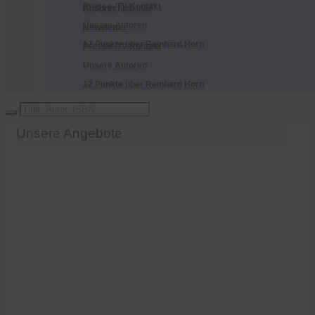
Presse-/TV-Kontakt
Ansprechpartner
Unsere Autoren
Newsletter
12 Punkte über Reinhard Horn
Presse-/TV-Kontakt
Unsere Autoren
12 Punkte über Reinhard Horn
Unsere Angebote