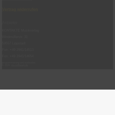
Vertrag widerrufen
Anbieter
KONTAKTE Musikverlag
Windmüllerstr. 31
59557 Lippstadt
Fon: +49 2941/14513
Fon: +49 2941/14654
programmierung und realisation
© 2026:
ms-software.de