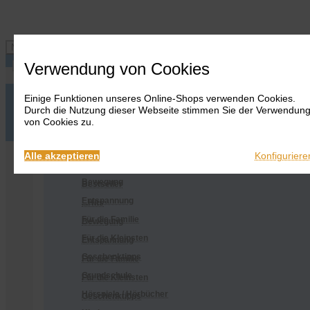
Navigation ein-/ausblenden
Verwendung von Cookies
Einige Funktionen unseres Online-Shops verwenden Cookies.
Anmelden
Onlineshop
Durch die Nutzung dieser Webseite stimmen Sie der Verwendun
Warenkorb
Alles
von Cookies zu.
anzeigen
Merkliste
Anmelden
Warenkorb
Merkliste
Kontakt
Kontakt
Bestseller
Onlineshop
Alle akzeptieren
Konfiguriere
...Hits
Alles anzeigen
Bewegung
Bestseller
Entspannung
...Hits
Für die Familie
Bewegung
Für die Kleinsten
Entspannung
Geschenktipps
Für die Familie
Grundschule
Für die Kleinsten
Hörspiele / Hörbücher
Geschenktipps