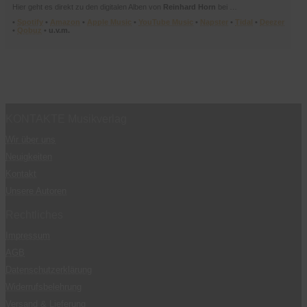
Hier geht es direkt zu den digitalen Alben von
Reinhard Horn
bei …
•
Spotify
•
Amazon
•
Apple Music
•
YouTube Music
•
Napster
•
Tidal
•
Deezer
•
Qobuz
• u.v.m.
KONTAKTE Musikverlag
Wir über uns
Neuigkeiten
Kontakt
Unsere Autoren
Rechtliches
Impressum
AGB
Datenschutzerklärung
Widerrufsbelehrung
Versand & Lieferung