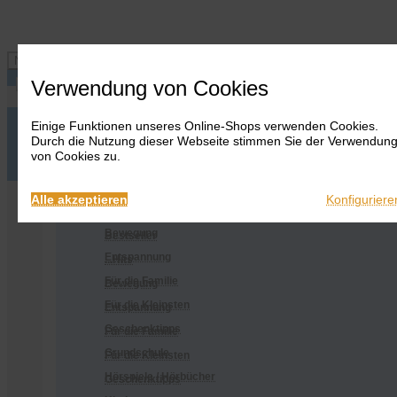
Navigation ein-/ausblenden
Verwendung von Cookies
Einige Funktionen unseres Online-Shops verwenden Cookies.
Anmelden
Onlineshop
Durch die Nutzung dieser Webseite stimmen Sie der Verwendun
Warenkorb
Alles
von Cookies zu.
anzeigen
Merkliste
Anmelden
Warenkorb
Merkliste
Kontakt
Kontakt
Bestseller
Onlineshop
Alle akzeptieren
Konfiguriere
...Hits
Alles anzeigen
Bewegung
Bestseller
Entspannung
...Hits
Für die Familie
Bewegung
Für die Kleinsten
Entspannung
Geschenktipps
Für die Familie
Grundschule
Für die Kleinsten
Hörspiele / Hörbücher
Geschenktipps