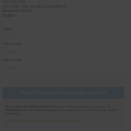
KlassenHits
143 Lieder rund um die Schule (Buch)
Bestell-Nr 0940-3
17,80 €
Seiten
1
2
Titel pro Seite
12
24
48
Titel pro Seite
12
24
48
Unsere Videos und Songs bei YouTube
Bereits
über 18 Millionen mal
sind unsere Videos und Songs von und mit
Reinhard Horn
bei YouTube aufgerufen worden und es kommen immer wieder
neue dazu:
>> Jetzt reinschauen und den Kanal abonnieren! <<