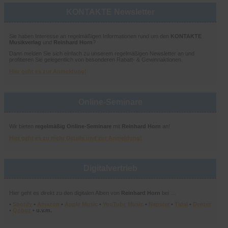
KONTAKTE Newsletter
Sie haben Interesse an regelmäßigen Informationen rund um den
KONTAKTE
Musikverlag
und
Reinhard Horn
?
Dann melden Sie sich einfach zu unserem regelmäßigen Newsletter an und
profitieren Sie gelegentlich von besonderen Rabatt- & Gewinnaktionen.
Hier geht es zur Anmeldung!
Online-Seminare
Wir bieten
regelmäßig Online-Seminare
mit
Reinhard Horn
an!
Hier geht es zu mehr Details und zur Anmeldung!
Digitalvertrieb
Hier geht es direkt zu den digitalen Alben von
Reinhard Horn
bei …
•
Spotify
•
Amazon
•
Apple Music
•
YouTube Music
•
Napster
•
Tidal
•
Deezer
•
Qobuz
• u.v.m.