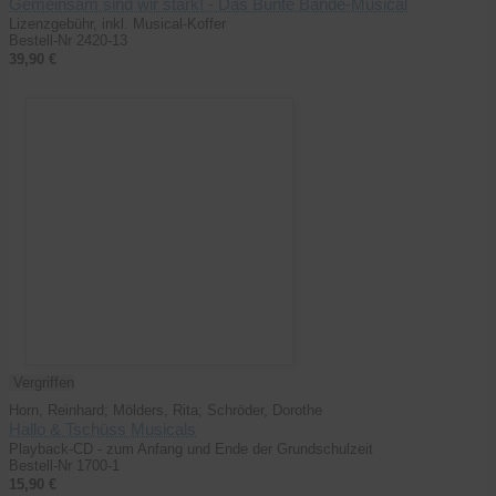
Gemeinsam sind wir stark! - Das Bunte Bande-Musical
Lizenzgebühr, inkl. Musical-Koffer
Bestell-Nr 2420-13
39,90 €
Vergriffen
Horn, Reinhard; Mölders, Rita; Schröder, Dorothe
Hallo & Tschüss Musicals
Playback-CD - zum Anfang und Ende der Grundschulzeit
Bestell-Nr 1700-1
15,90 €