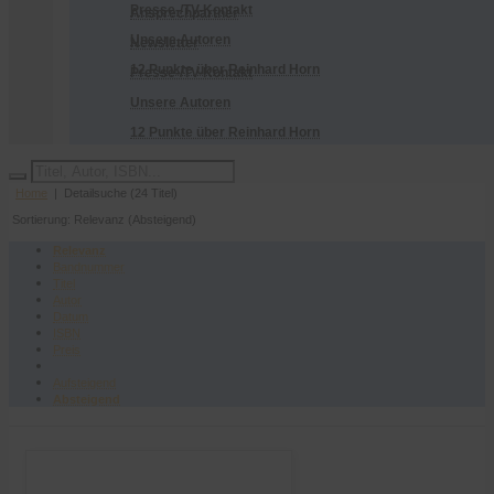
Presse-/TV-Kontakt
Ansprechpartner
Unsere Autoren
Newsletter
12 Punkte über Reinhard Horn
Presse-/TV-Kontakt
Unsere Autoren
12 Punkte über Reinhard Horn
Home
| Detailsuche (24 Titel)
Sortierung: Relevanz (Absteigend)
Relevanz
Bandnummer
Titel
Autor
Datum
ISBN
Preis
Aufsteigend
Absteigend