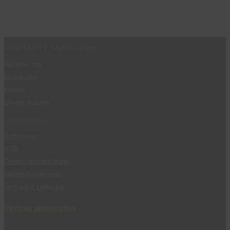
KONTAKTE Musikverlag
Wir über uns
Neuigkeiten
Kontakt
Unsere Autoren
Rechtliches
Impressum
AGB
Datenschutzerklärung
Widerrufsbelehrung
Versand & Lieferung
Vertrag widerrufen