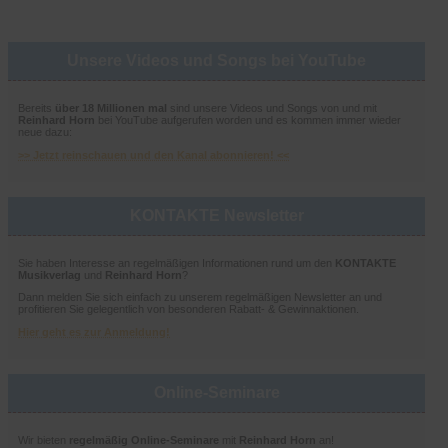
Unsere Videos und Songs bei YouTube
Bereits
über 18 Millionen mal
sind unsere Videos und Songs von und mit
Reinhard Horn
bei YouTube aufgerufen worden und es kommen immer wieder
neue dazu:
>> Jetzt reinschauen und den Kanal abonnieren! <<
KONTAKTE Newsletter
Sie haben Interesse an regelmäßigen Informationen rund um den
KONTAKTE
Musikverlag
und
Reinhard Horn
?
Dann melden Sie sich einfach zu unserem regelmäßigen Newsletter an und
profitieren Sie gelegentlich von besonderen Rabatt- & Gewinnaktionen.
Hier geht es zur Anmeldung!
Online-Seminare
Wir bieten
regelmäßig Online-Seminare
mit
Reinhard Horn
an!