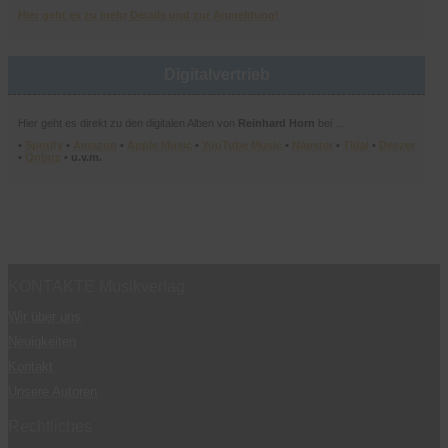
Hier geht es zu mehr Details und zur Anmeldung!
Digitalvertrieb
Hier geht es direkt zu den digitalen Alben von
Reinhard Horn
bei …
•
Spotify
•
Amazon
•
Apple Music
•
YouTube Music
•
Napster
•
Tidal
•
Deezer
•
Qobuz
• u.v.m.
KONTAKTE Musikverlag
Wir über uns
Neuigkeiten
Kontakt
Unsere Autoren
Rechtliches