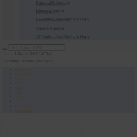
Presse-/TV-Kontakt
Ansprechpartner
Unsere Autoren
Newsletter
12 Punkte über Reinhard Horn
Presse-/TV-Kontakt
Unsere Autoren
12 Punkte über Reinhard Horn
Home
| Suche: "2440-" (2 Titel)
Sortierung: Relevanz (Absteigend)
Relevanz
Bandnummer
Titel
Autor
Datum
ISBN
Preis
Aufsteigend
Absteigend