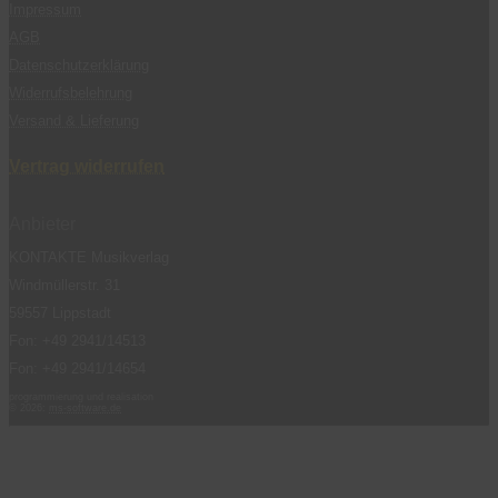
Impressum
AGB
Datenschutzerklärung
Widerrufsbelehrung
Versand & Lieferung
Vertrag widerrufen
Anbieter
KONTAKTE Musikverlag
Windmüllerstr. 31
59557 Lippstadt
Fon: +49 2941/14513
Fon: +49 2941/14654
programmierung und realisation
© 2026:
ms-software.de