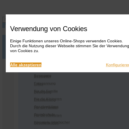
Navigation ein-/ausblenden
Verwendung von Cookies
Einige Funktionen unseres Online-Shops verwenden Cookies.
Anmelden
Onlineshop
Durch die Nutzung dieser Webseite stimmen Sie der Verwendun
Warenkorb
Alles
von Cookies zu.
anzeigen
Merkliste
Anmelden
Warenkorb
Merkliste
Kontakt
Kontakt
Bestseller
Onlineshop
Alle akzeptieren
Konfiguriere
...Hits
Alles anzeigen
Bewegung
Bestseller
Entspannung
...Hits
Für die Familie
Bewegung
Für die Kleinsten
Entspannung
Geschenktipps
Für die Familie
Grundschule
Für die Kleinsten
Hörspiele / Hörbücher
Geschenktipps